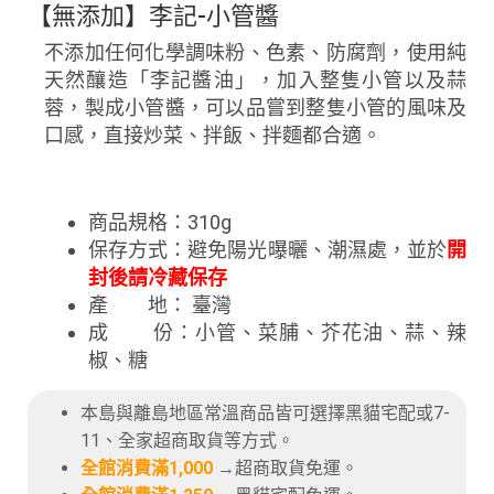
【無添加】李記-小管醬
不添加任何化學調味粉、色素、防腐劑，使用純
天然釀造「李記醬油」，加入整隻小管以及蒜
蓉，製成小管醬，可以品嘗到整隻小管的風味及
口感，直接炒菜、拌飯、拌麵都合適。
商品規格：310g
保存方式：避免陽光曝曬、潮濕處，並於
開
封後請冷藏保存
產 地：
臺灣
成 份：小管、菜脯、芥花油、蒜、辣
椒、糖
本島與離島地區常溫商品皆可選擇黑貓宅配或7-
11、全家超商取貨等方式。
全館消費滿1,000
→超商取貨免運。