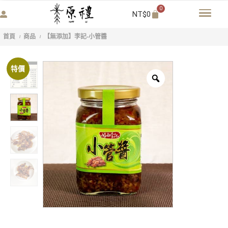
0
NT$
0
首頁
商品
【無添加】李記-小管醬
/
/
特價