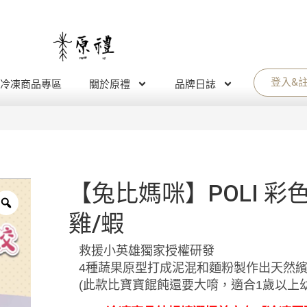
登入&
冷凍商品專區
關於原禮
品牌日誌
【兔比媽咪】POLI 彩
雞/蝦
救援小英雄獨家授權研發
4種蔬果原型打成泥混和麵粉製作出天然
(此款比寶寶餛飩還要大唷，適合1歲以上幼