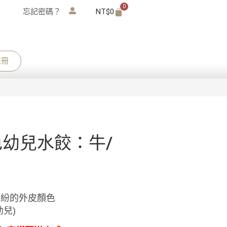
0
忘記密碼？
NT$
0
註冊
色幼兒水餃：牛/
繽紛的外皮顏色
兒)