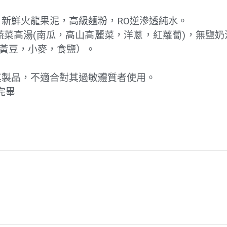
，新鮮火龍果泥，高級麵粉，RO逆滲透純水。
蔬菜高湯(南瓜，高山高麗菜，洋蔥，紅蘿蔔)，無鹽奶油
造黃豆，小麥，食鹽）。
及其製品，不適合對其過敏體質者使用。
完畢