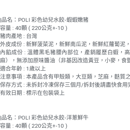
|品名：POLI 彩色幼兒水餃-蝦蝦嫩豬
容量 : 40顆 ( 220公克+-10 )
豬肉產地 : 台灣
外皮成份 : 新鮮菠菜泥，新鮮南瓜泥，新鮮紅蘿蔔泥
內餡成份 : 溫體黑毛豬腰內部位，產銷履歷白蝦，
麻），無添加原味醬油（非基因改造黃豆，小麥，食
適合年齡 : 1歲以上
注意事項 : 本產品含有甲殼類，大豆類，芝麻，麩
保存方式 : 未拆封冷凍保存三個月/拆封後請盡快食用
有效日期 : 標示在包裝袋上
|品名：POLI 彩色幼兒水餃-洋蔥鮮牛
容量 : 40顆 ( 220公克+-10 )