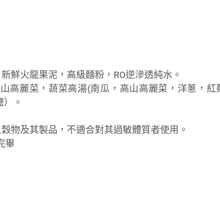
，新鮮火龍果泥，高級麵粉，RO逆滲透純水。
高山高麗菜，蔬菜高湯(南瓜，高山高麗菜，洋蔥，紅蘿
鹽）。
質之穀物及其製品，不適合對其過敏體質者使用。
完畢