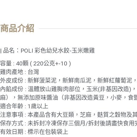
商品介紹
| 品名：POLI 彩色幼兒水餃-玉米嫩雞
容量 : 40顆 ( 220公克+-10 )
雞肉產地 : 台灣
外皮成份 : 新鮮菠菜泥，新鮮南瓜泥，新鮮紅蘿蔔泥
內餡成份 : 溫體放山雞胸肉部位，玉米(非基因改造
麻），無添加原味醬油（非基因改造黃豆，小麥，食
適合年齡 : 1歲以上
注意事項 : 本產品含有大豆類，芝麻，麩質之穀物
保存方式 : 未拆封冷凍保存三個月/拆封後請盡快食用
有效日期 : 標示在包裝袋上