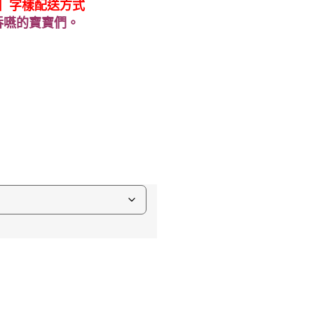
】字樣配送方式
吞嚥的寶寶們。