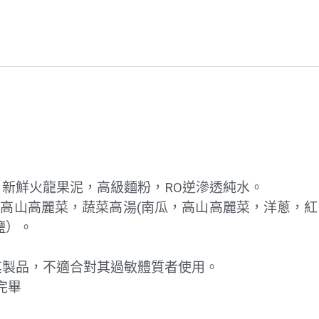
，新鮮火龍果泥，高級麵粉，RO逆滲透純水。
)，高山高麗菜，蔬菜高湯(南瓜，高山高麗菜，洋蔥，紅
鹽）。
及其製品，不適合對其過敏體質者使用。
完畢