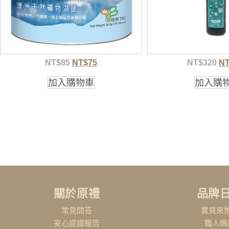
NT$
85
NT$
75
NT$
320
N
加入購物車
加入購
關於原禮
品牌
常見問答
寶貝來
安心認證報告
職人媽