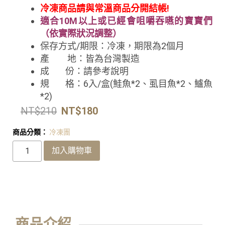
冷凍商品請與常溫商品分開結帳!
適合10M以上或已經會咀嚼吞嚥的寶寶們
（依實際狀況調整）
保存方式/期限：冷凍
，期限為2個月
產 地：皆為台灣製造
成 份：請參考說明
規 格：6入/盒(鮭魚*2、虱目魚*2、鱸魚
*2)
NT$
210
NT$
180
商品分類：
冷凍團
加入購物車
商品介紹