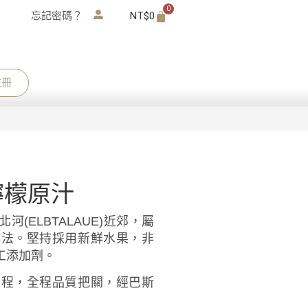
0
忘記密碼？
NT$
0
註冊
檸檬原汁
(ELBTALAUE)近郊，屬
作法。堅持採用新鮮水果，非
工添加劑。
流程，全程品質把關，經巴斯