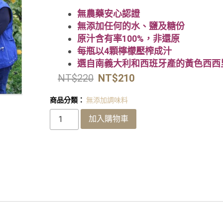
無農藥安心認證
無添加任何的水、鹽及糖份
原汁含有率100%，非還原
每瓶以4顆檸檬壓榨成汁
選自南義大利和西班牙產的黃色西西
NT$
220
NT$
210
商品分類：
無添加調味料
加入購物車