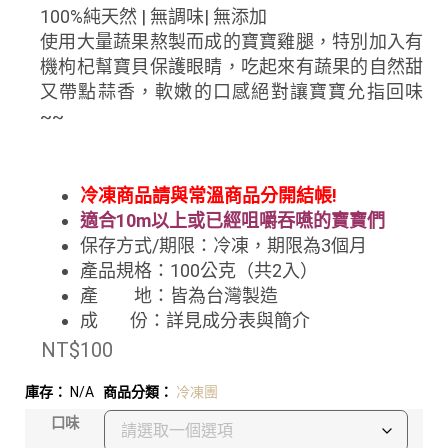
100%純天然 | 無調味| 無添加
使用大量蔬果熬製而成的寶寶雞腿，特別加入有
機枸杞幫寶貝保護眼睛，吃起來有蔬果的自然甜
又帶點蒜香，軟嫩的口感絕對讓寶寶允指回味
~~
冷凍商品請與常溫商品分開結帳!
適合10m以上或已經咀嚼吞嚥的寶寶們
保存方式/期限：冷凍
，期限為3個月
產品規格：100公克（共2入）
產 地：皆為台灣製造
成 份：詳見成分表與簡介
NT$
100
庫存：
N/A
商品分類：
冷凍團
口味