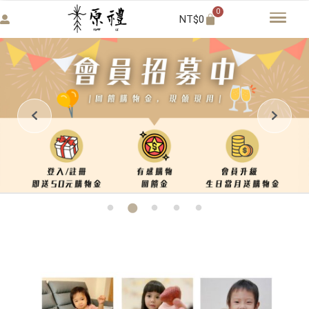
0
NT$
0