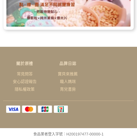
關於原禮
品牌日誌
常見問答
寶貝來推薦
安心認證報告
職人媽咪
隱私權政策
育兒書房
食品業者登入字號：H200197477-00000-1