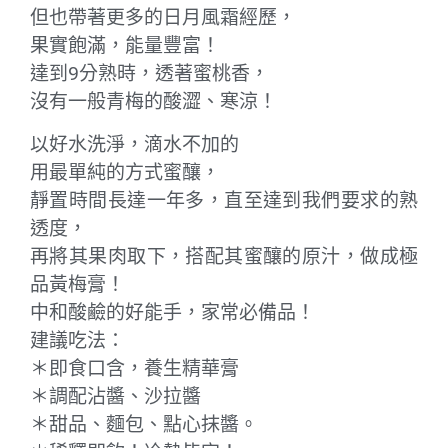
但也帶著更多的日月風霜經歷，
果實飽滿，能量豐富！
達到9分熟時，透著蜜桃香，
沒有一般青梅的酸澀、寒涼！
以好水洗淨，滴水不加的
用最單純的方式蜜釀，
靜置時間長達一年多，直至達到我們要求的熟
透度，
再將其果肉取下，搭配其蜜釀的原汁，做成極
品黃梅膏！
中和酸鹼的好能手，家常必備品！
建議吃法：
＊即食口含，養生精華膏
＊調配沾醬、沙拉醬
＊甜品、麵包、點心抹醬。