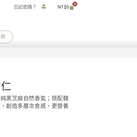
0
忘記密碼？
NT$
0
註冊
杏仁
鈣純黑芝麻自然香氣；搭配韓
膩，創造多層次食感，更營養