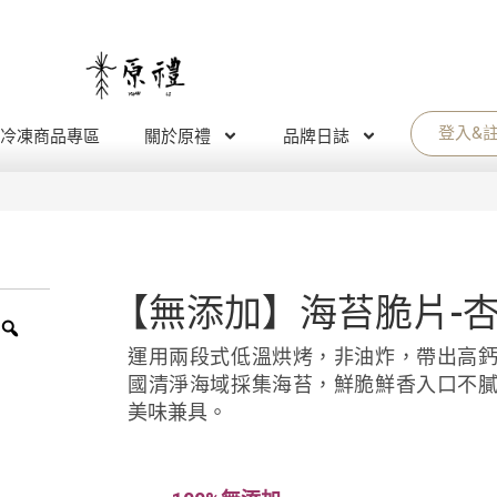
登入&
冷凍商品專區
關於原禮
品牌日誌
【無添加】海苔脆片-
運用兩段式低溫烘烤，非油炸，帶出高
國清淨海域採集海苔，鮮脆鮮香入口不
美味兼具。