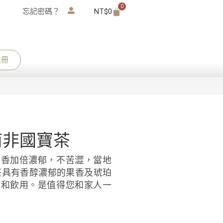
0
忘記密碼？
NT$
0
註冊
南非國寶茶
果香加倍濃郁，不苦澀，當地
茶具有香醇濃郁的果香及琥珀
溫和飲用。是值得您和家人一