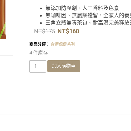
無添加防腐劑、人工香料及色素
無咖啡因、無農藥殘留，全家人的養
三角立體無毒茶包、耐高溫完美釋放
NT$
175
NT$
160
商品分類：
食療保健系列
4 件庫存
加入購物車