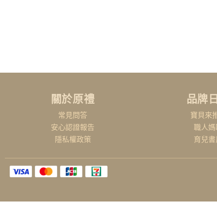
關於原禮
品牌
常見問答
寶貝來
安心認證報告
職人媽
隱私權政策
育兒書