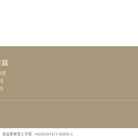
日誌
推薦
咪
房
食品業者登入字號：H200197477-00000-1