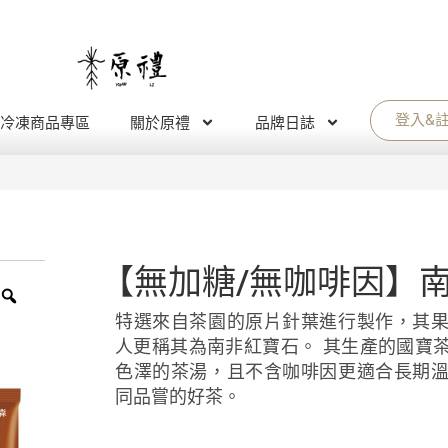
登入&
冷凍商品專區
關於原禮
品牌日誌
【無加糖/無咖啡因】
特選來自茶園的原片針葉進行製作，其
人更稱其為南非紅寶石。 其生產的國寶
色澤的茶湯，且不含咖啡因更適合長期
同品嘗的好茶。