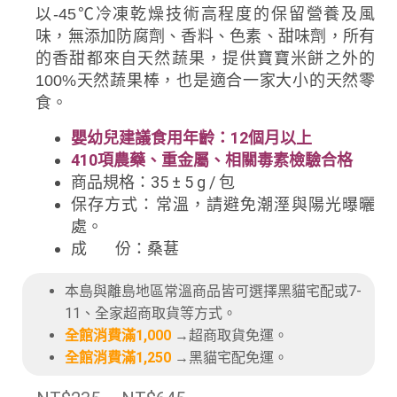
以-45℃冷凍乾燥技術高程度的保留營養及風
味，
無添加防腐劑、香料、色素、甜味劑，所有
的香甜都來自天然蔬果，提供寶寶米餅之外的
100%天然蔬果棒，也是
適合一家大小的天然零
食。
嬰幼兒建議食用年齡：12個月以上
410項農藥、重金屬、相關毒素檢驗合格
商品規格：35
± 5 g / 包
保存方式：
常溫，請避免潮溼與陽光曝曬
處。
成 份：桑葚
本島與離島地區常溫商品皆可選擇黑貓宅配或7-
11、全家超商取貨等方式。
全館消費滿1,000
→超商取貨免運。
全館消費滿1,250
→黑貓宅配免運。