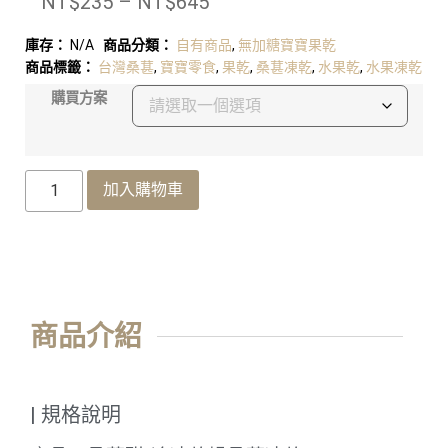
NT$
235
–
NT$
645
庫存：
N/A
商品分類：
自有商品
,
無加糖寶寶果乾
商品標籤：
台灣桑葚
,
寶寶零食
,
果乾
,
桑葚凍乾
,
水果乾
,
水果凍乾
購買方案
加入購物車
商品介紹
| 規格說明