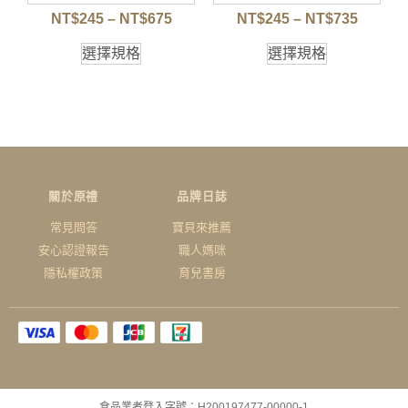
NT$
245
–
NT$
675
NT$
245
–
NT$
735
選擇規格
選擇規格
關於原禮
品牌日誌
常見問答
寶貝來推薦
安心認證報告
職人媽咪
隱私權政策
育兒書房
食品業者登入字號：H200197477-00000-1