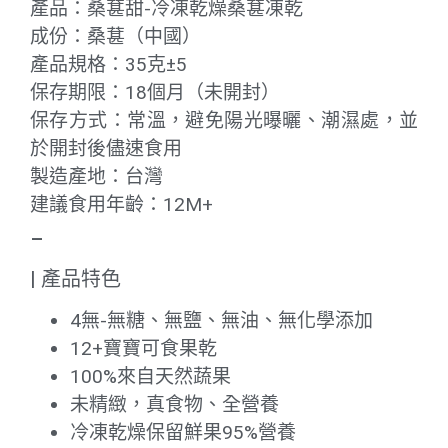
產品：桑葚甜-冷凍乾燥桑葚凍乾
成份：桑葚（中國）
產品規格：35克±5
保存期限：18個月（未開封）
保存方式：常溫，避免陽光曝曬、潮濕處，並
於開封後儘速食用
製造產地：台灣
建議食用年齡：12M+
–
| 產品特色
4無-無糖、無鹽、無油、無化學添加
12+寶寶可食果乾
100%來自天然蔬果
未精緻，真食物、全營養
冷凍乾燥保留鮮果95%營養