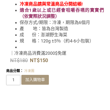
冷凍商品請與常溫商品分開結帳!
適合1歲以上或已經會咀嚼吞嚥的寶寶們
（依實際狀況調整）
保存方式/期限：冷凍
，期限為6個月
產 地：皆為台灣製造
成 份：澎湖野生海菜
規 格：120g ±5％
（約4-6小包裝）
｜冷凍商品消費滿2000$免運
NT$
180
NT$
150
商品分類：
冷凍團
加入購物車