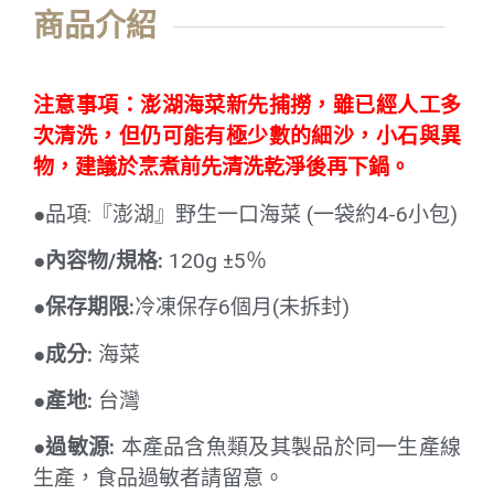
商品介紹
注意事項：澎湖海菜新先捕撈，雖已經人工多
次清洗，但仍可能有極少數的細沙，小石與異
物，建議於烹煮前先清洗乾淨後再下鍋。
●品項:『澎湖』野生一口海菜 (一袋約4-6小包)
●內容物/規格:
120g ±5％
●保存期限:
冷凍保存6個月(未拆封)
●成分:
海菜
●產地:
台灣
●
過敏源
:
本產品含魚類及其製品於同一生產線
生產，食品過敏者請留意。