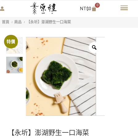
0
NT$
0
首頁
商品
【永圻】澎湖野生一口海菜
/
/
特價
【永圻】澎湖野生一口海菜