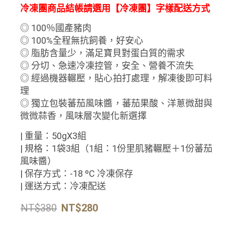
冷凍團商品結帳請選用【冷凍團】字樣配送方式
◎ 100％國產豬肉
◎ 100%全程無抗飼養，好安心
◎ 脂肪含量少，滿足寶貝對蛋白質的需求
◎ 分切、急速冷凍控管，安全、營養不流失
◎ 經過機器輾壓，貼心拍打處理，解凍後即可料
理
◎ 獨立包裝蕃茄風味醬，蕃茄果酸、洋蔥微甜與
微微蒜香，風味層次變化新選擇
| 重量：50gX3組
| 規格：1袋3組（1組：1份里肌豬輾壓＋1份蕃茄
風味醬）
| 保存方式：-18 ºC 冷凍保存
| 運送方式：冷凍配送
NT$
380
NT$
280