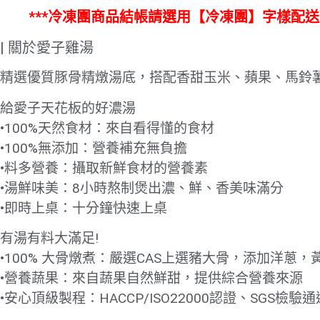
***冷凍團商品結帳請選用【冷凍團】字樣配
| 關於愛子雞湯
精選優質豚骨精燉湯底，搭配香甜玉米、蘋果、馬鈴
給愛子天花板的好濃湯
•100%天然食材：來自看得懂的食材
•100%無添加：營養補充無負擔
•料多營養：攝取新鮮食材的營養素
•湯鮮味美：8小時熬制煲出濃、鮮、香美味滿分
•即時上桌：十分鐘快速上桌
有湯有料大滿足!
•100% 大骨燉煮：嚴選CAS上選豬大骨，添加洋蔥
•營養蔬果：來自蔬果自然鮮甜，提供綜合營養來源
•安心頂級製程：HACCP/ISO22000認證、SGS檢驗通