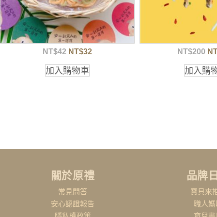
NT$
42
NT$
32
NT$
200
N
加入購物車
加入購
關於原禮
品牌
常見問答
寶貝來
安心認證報告
職人媽
隱私權政策
育兒書