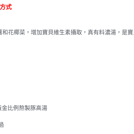
送方式
薯和花椰菜，增加寶貝維生素攝取，真有料濃湯，是寶
，黃金比例熬製豚高湯
過