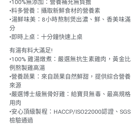
•100%無添加：營養補充無負擔
•料多營養：攝取新鮮食材的營養素
•湯鮮味美：8小時熬制煲出濃、鮮、香美味滿
分
•即時上桌：十分鐘快速上桌
有湯有料大滿足!
•100% 雞湯燉煮：嚴選無抗生素雞肉，黃金比
例熬製雞高湯
•營養蔬果：來自蔬果自然鮮甜，提供綜合營養
來源
•嚴選博士級無骨好雞：給寶貝無毒、最高規格
用肉
•安心頂級製程：HACCP/ISO22000認證、SGS
檢驗通過