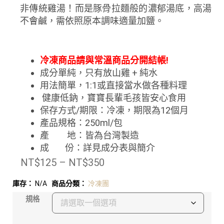
非傳統雞湯！而是豚骨拉麵般的濃郁湯底，高湯
不會鹹，需依照原本調味適量加鹽。
冷凍商品請與常溫商品分開結帳!
成分單純，只有放山雞 + 純水
用法簡單，1:1或直接當水做各種料理
健康低鈉，寶寶長輩毛孩皆安心食用
保存方式/期限：冷凍
，期限為12個月
產品規格：250ml/包
產 地：皆為台灣製造
成 份：詳見成分表與簡介
NT$
125
–
NT$
350
庫存：
N/A
商品分類：
冷凍團
規格