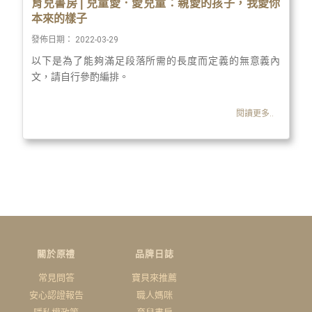
育兒書房 | 兒童愛．愛兒童：親愛的孩子，我愛你
本來的樣子
發佈日期：
2022-03-29
以下是為了能夠滿足段落所需的長度而定義的無意義內
文，請自行參酌編排。
閱讀更多..
關於原禮
品牌日誌
常見問答
寶貝來推薦
安心認證報告
職人媽咪