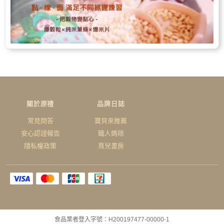
關於原禮
品牌日誌
常見問答
寶貝來推薦
安心認證報告
職人媽咪
隱私權政策
育兒書房
食品業者登入字號：H200197477-00000-1