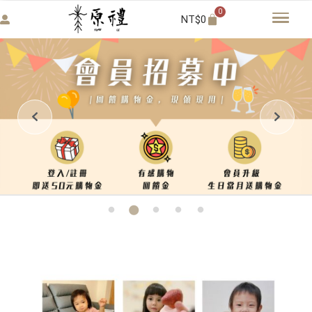
0
NT$
0